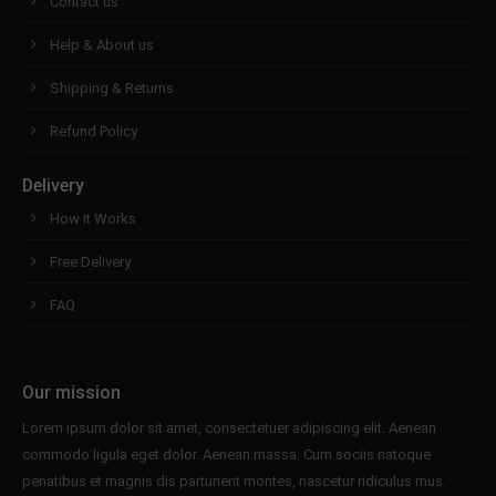
Contact us
Help & About us
Shipping & Returns
Refund Policy
Delivery
How it Works
Free Delivery
FAQ
Our mission
Lorem ipsum dolor sit amet, consectetuer adipiscing elit. Aenean
commodo ligula eget dolor. Aenean massa. Cum sociis natoque
penatibus et magnis dis parturient montes, nascetur ridiculus mus.