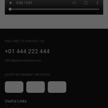
About us
Lorem ipsum dolor sit amet, consectetuer
adipiscing elit.
Aenean commodo ligula eget dolor. Aenean massa.
Cum sociis natoque penatibus et magnis dis
FEEL FREE TO CONTACT US
parturient montes, nascetur ridiculus mus. Donec
quam felis, ultricies nec.
+01 444 222 444
office@yourcompany.com
ACCEPTED PAYMENT METHODS
Useful Links