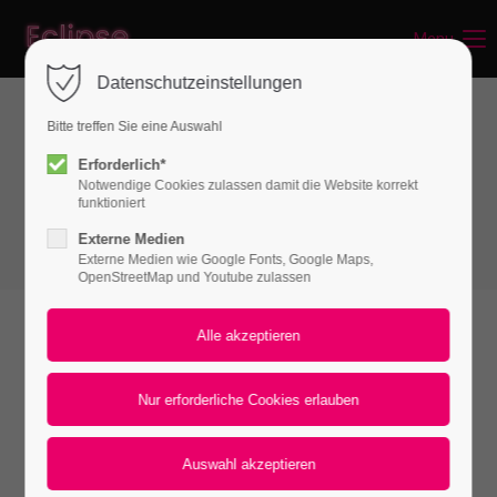
Menu
Login
Datenschutzeinstellungen
Benutzername
Bitte treffen Sie eine Auswahl
Gallery & Video
Erforderlich*
Notwendige Cookies zulassen damit die Website korrekt
Videos
Passwort
funktioniert
Externe Medien
Externe Medien wie Google Fonts, Google Maps,
OpenStreetMap und Youtube zulassen
Anmelden
Register
|
Lost your password?
Das Laden von YouTube wurde nicht erlaubt.
Support
Bitte ändern Sie die
Datenschutz-
Lorem ipsum dolor sit amet:
Einstellungen